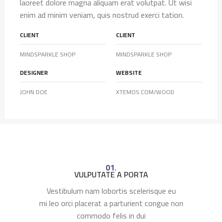
laoreet dolore magna aliquam erat volutpat. Ut wisi
enim ad minim veniam, quis nostrud exerci tation.
CLIENT
CLIENT
MINDSPARKLE SHOP
MINDSPARKLE SHOP
DESIGNER
WEBSITE
JOHN DOE
XTEMOS.COM/WOOD
01.
VULPUTATE A PORTA
Vestibulum nam lobortis scelerisque eu
mi leo orci placerat a parturient congue non
commodo felis in dui