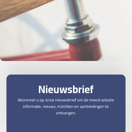
Netus eu mollis hac dignis
Furniture
Nieuwsbrief
Abonneer u op onze nieuwsbrief om de meest actuele
informatie, nieuws, inzichten en aanbiedingen te
ontvangen.