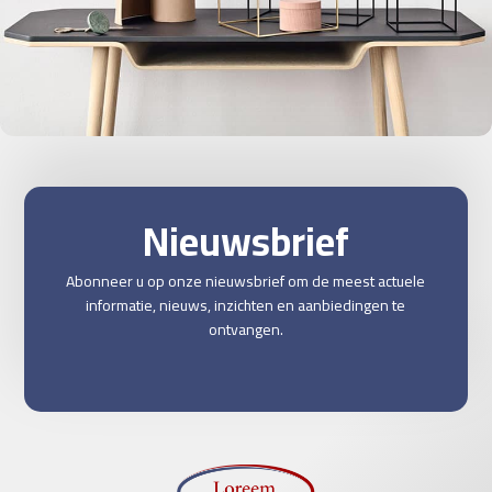
Leo uteu ullamcorper
Kitchen
Nieuwsbrief
Abonneer u op onze nieuwsbrief om de meest actuele
informatie, nieuws, inzichten en aanbiedingen te
ontvangen.